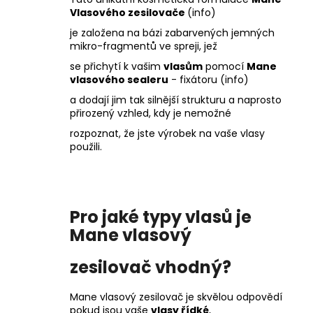
Vlasového zesilovače
(info)
je založena na bázi zabarvených jemných
mikro-fragmentů ve spreji, jež
se přichytí k vašim
vlasům
pomocí
Mane
vlasového sealeru
- fixátoru
(info)
a dodají jim tak silnější strukturu a naprosto
přirozený vzhled, kdy je nemožné
rozpoznat, že jste výrobek na vaše vlasy
použili.
P
ro jaké typy vlasů je
Mane vlasový
zesilovač vhodný?
Mane vlasový zesilovač je skvělou odpovědí
pokud jsou vaše
vlasy řídké
,