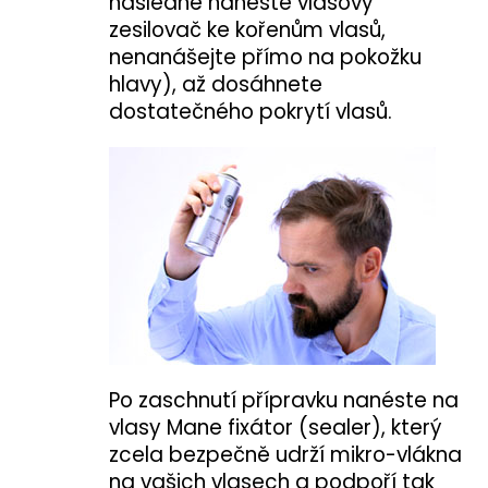
následně naneste vlasový
zesilovač ke kořenům vlasů,
nenanášejte přímo na pokožku
hlavy), až dosáhnete
dostatečného pokrytí vlasů.
Po zaschnutí přípravku nanéste na
vlasy Mane fixátor (sealer), který
zcela bezpečně udrží mikro-vlákna
na vašich vlasech a podpoří tak