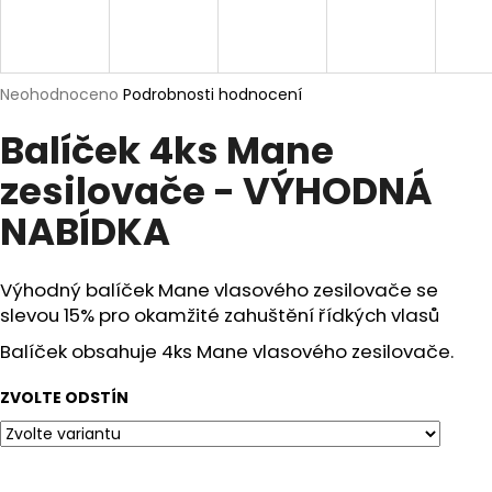
a
j
í
Průměrné
Neohodnoceno
Podrobnosti hodnocení
t
hodnocení
Balíček 4ks Mane
?
produktu
je
zesilovače - VÝHODNÁ
0,0
z
NABÍDKA
5
hvězdiček.
HLEDAT
Výhodný balíček Mane vlasového zesilovače se
slevou 15% pro okamžité zahuštění řídkých vlasů
D
Balíček obsahuje 4ks Mane vlasového zesilovače.
o
p
ZVOLTE ODSTÍN
o
r
u