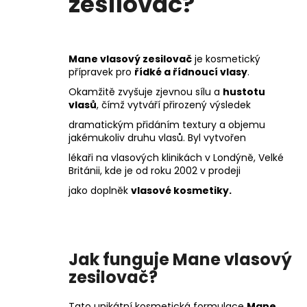
zesilovač?
Mane vlasový zesilovač
je kosmetický
přípravek pro
řídké a řídnoucí vlasy
.
Okamžitě zvyšuje zjevnou sílu a
hustotu
vlasů
, čímž vytváří přirozený výsledek
dramatickým přidáním textury a objemu
jakémukoliv druhu vlasů. Byl vytvořen
lékaři na vlasových klinikách v Londýně, Velké
Británii, kde je od roku 2002 v prodeji
jako doplněk
vlasové kosmetiky.
Jak funguje Mane vlasový
zesilovač?
Tato unikátní kosmetická formulace
Mane