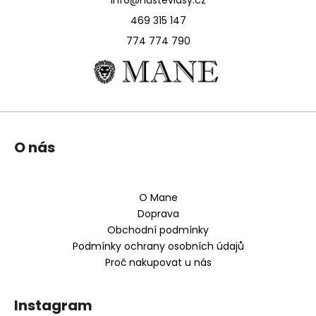
info@hustevlasy.cz
469 315 147
774 774 790
Z
O nás
á
p
a
O Mane
t
Doprava
í
Obchodní podmínky
Podmínky ochrany osobních údajů
Proč nakupovat u nás
Instagram