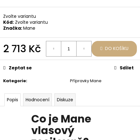
č
u
j
Zvolte variantu
e
Kód:
Zvolte variantu
m
Značka:
Mane
e
2 713 Kč
DO KOŠÍKU
STARTOVACÍ
Měrná
BALÍČEK
cena:
MANE
Zeptat se
Sdílet
989
Kč
Kategorie
:
Přípravky Mane
Popis
Hodnocení
Diskuze
Co je Mane
vlasový