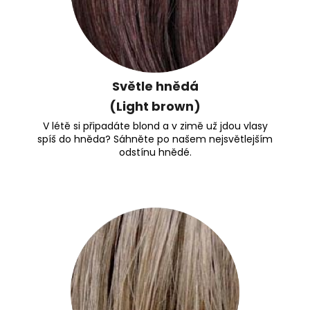
Světle hnědá
(Light brown)
V létě si připadáte blond a v zimě už jdou vlasy
spíš do hněda? Sáhněte po našem nejsvětlejším
odstínu hnědé.