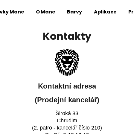
avky Mane
O Mane
Barvy
Aplikace
Pr
Co potřebujete najít?
Kontakty
HLEDAT
Doporučujeme
Kontaktní adresa
(Prodejní kancelář)
Široká 83
Chrudim
(2. patro - kancelář číslo 210)