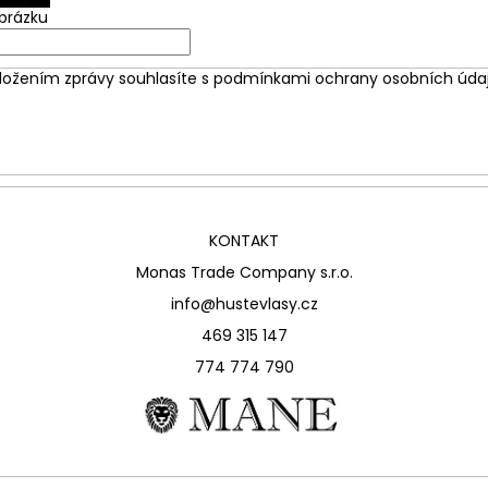
obrázku
ložením zprávy souhlasíte s
podmínkami ochrany osobních úda
KONTAKT
Monas Trade Company s.r.o.
info@hustevlasy.cz
469 315 147
774 774 790