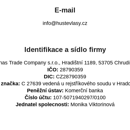
E-mail
info@hustevlasy.cz
Identifikace a sídlo firmy
as Trade Company s.r.o., Hradištní 1189, 53705 Chrud
IČO:
28790359
DIC:
CZ28790359
 značka:
C 27639 vedená u rejstříkového soudu v Hradc
Peněžní ústav:
Komerční banka
Číslo účtu:
107-5071940297/0100
Jednatel spolecnosti:
Monika Viktorinová