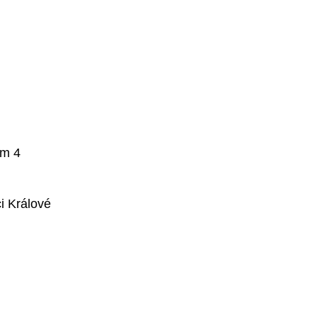
im 4
i Králové