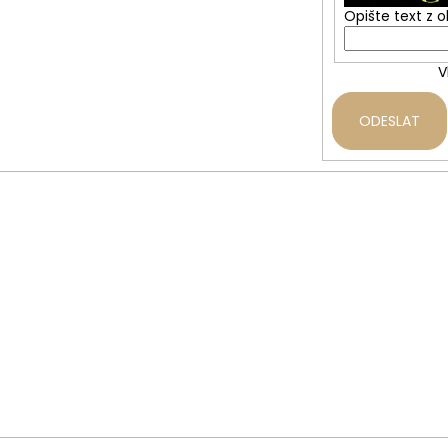
Opište text z 
V
ODESLAT