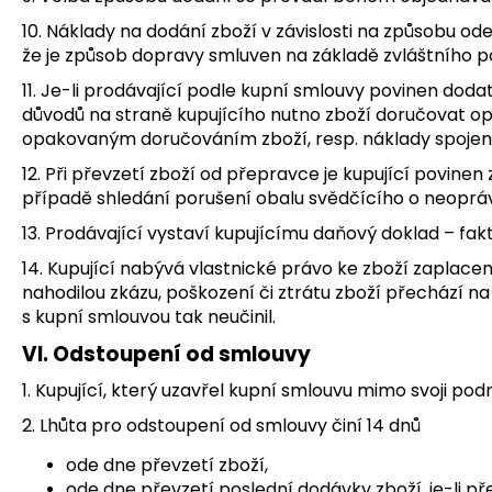
10. Náklady na dodání zboží v závislosti na způsobu od
že je způsob dopravy smluven na základě zvláštního p
11. Je-li prodávající podle kupní smlouvy povinen dodat
důvodů na straně kupujícího nutno zboží doručovat op
opakovaným doručováním zboží, resp. náklady spojen
12. Při převzetí zboží od přepravce je kupující povin
případě shledání porušení obalu svědčícího o neoprávn
13. Prodávající vystaví kupujícímu daňový doklad – fa
14. Kupující nabývá vlastnické právo ke zboží zaplace
nahodilou zkázu, poškození či ztrátu zboží přechází n
s kupní smlouvou tak neučinil.
VI. Odstoupení od smlouvy
1. Kupující, který uzavřel kupní smlouvu mimo svoji po
2. Lhůta pro odstoupení od smlouvy činí 14 dnů
ode dne převzetí zboží,
ode dne převzetí poslední dodávky zboží, je-li 