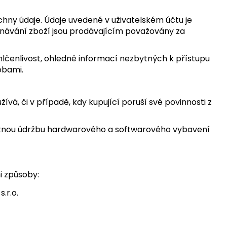
echny údaje. Údaje uvedené v uživatelském účtu je
ednávání zboží jsou prodávajícím považovány za
lčenlivost, ohledně informací nezbytných k přístupu
obami.
žívá, či v případě, kdy kupující poruší své povinnosti z
 nutnou údržbu hardwarového a softwarového vybavení
i způsoby:
.r.o.