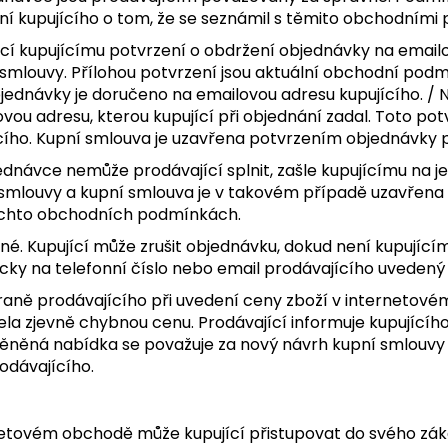
ní kupujícího o tom, že se seznámil s těmito obchodními
í kupujícímu potvrzení o obdržení objednávky na emailov
 smlouvy. Přílohou potvrzení jsou aktuální obchodní podm
objednávky je doručeno na emailovou adresu kupujícího. /
ou adresu, kterou kupující při objednání zadal. Toto potv
cího. Kupní smlouva je uzavřena potvrzením objednávky p
ednávce nemůže prodávající splnit, zašle kupujícímu na
mlouvy a kupní smlouva je v takovém případě uzavřena p
těchto obchodních podmínkách.
né. Kupující může zrušit objednávku, dokud není kupujíc
nicky na telefonní číslo nebo email prodávajícího uvede
straně prodávajícího při uvedení ceny zboží v interneto
ela zjevně chybnou cenu. Prodávající informuje kupující
něná nabídka se považuje za nový návrh kupní smlouvy 
odávajícího.
ernetovém obchodě může kupující přistupovat do svého zá