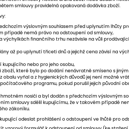
edmětem smlouvy pravidelná opakovaná dodávka zboží.
vy:
o předchozím výslovným souhlasem před uplynutím lhůty p
vém případě nemá právo na odstoupení od smlouvy,
 na výchylkách finančního trhu nezávisle na vůli prodáva
ny až po uplynutí třiceti dnů a jejichž cena závisí na výc
í kupujícího nebo pro jeho osobu,
 i zboží, které bylo po dodání nenávratně smíseno s jiným
 obalu vyňal a z hygienických důvodů jej není možné vráti
čítačového programu, pokud porušil jejich původní oba
a hmotném nosiči a byl dodán s předchozím výslovným so
ením smlouvy sdělil kupujícímu, že v takovém případě n
ého zákoníku.
kupující odeslat prohlášení o odstoupení ve lhůtě pro o
žít vzorový formulář k odstoupení od smlouvy (ke stažen