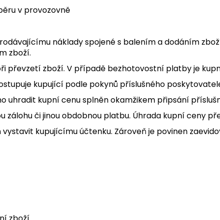
dběru v provozovně
 prodávajícímu náklady spojené s balením a dodáním zboží 
m zboží.
při převzetí zboží. V případě bezhotovostní platby je kup
ostupuje kupující podle pokynů příslušného poskytovatel
ího uhradit kupní cenu splněn okamžikem připsání přísluš
u zálohu či jinou obdobnou platbu. Úhrada kupní ceny př
n vystavit kupujícímu účtenku. Zároveň je povinen zaevido
í zboží.