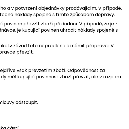
cího a v potvrzení objednávky prodávajícím. V případě,
datečné náklady spojené s tímto způsobem dopravy.
 povinen převzít zboží při dodání. V případě, že je z
vce, je kupující povinen uhradit náklady spojené s
chkoliv závad toto neprodleně oznámit přepravci. V
pravce převzít.
 nejdříve však převzetím zboží. Odpovědnost za
y měl kupující povinnost zboží převzít, ale v rozporu
mlouvy odstoupit.
ika částí