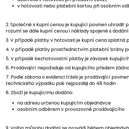
v hotovosti nebo platební kartou při osobním o
2. Společně s kupní cenou je kupující povinen uhradit
rozumí se dále kupní cenou i náklady spojené s dodání
3. V případě platby v hotovosti je kupní cena splatná 
4. V případě platby prostřednictvím platební brány p
5. V případě bezhotovostní platby je závazek kupujíc
6. Prodávající nepožaduje od kupujícího předem žádno
7. Podle zákona o evidenci tržeb je prodávající povine
technického výpadku pak nejpozději do 48 hodin
8. Zboží je kupujícímu dodáno:
na adresu určenou kupujícím objednávce
osobním odběrem v provozovně prodávajícího
9. Volba způsobu dodání se provádí během objednáván