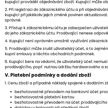
kupující provádět objednávání zboží. Kupující může ob
2. Při registraci do zákaznického účtu a při objednává
kupující při jakékoliv jejich změně povinen aktualizo
správné.
3. Přístup k zákaznickému účtu je zabezpečen uživate
do jeho zákaznického účtu. Prodávající nenese odpově
4. Kupující není oprávněn umožnit využívání zákaznic
5. Prodávající může zrušit uživatelský účet, a to zejmén
kupní smlouvy a těchto obchodních podmínek.
6. Kupující bere na vědomí, že uživatelský účet nemu
prodávajícího, popř. nutnou údržbu hardwarového a s
V. Platební podmínky a dodání zboží
1. Cenu zboží a případné náklady spojené s dodáním zb
bezhotovostně převodem na bankovní účet prod
bezhotovostně platební kartou
bezhotovostně převodem na účet prodávajícího p
dobírkou v hotovosti při předávní zboží,