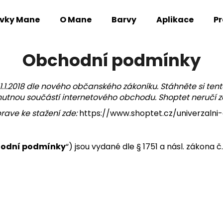
avky Mane
O Mane
Barvy
Aplikace
Pr
Co potřebujete najít?
Obchodní podmínky
.1.2018 dle nového občanského zákoníku. Stáhněte si te
HLEDAT
 nutnou součástí internetového obchodu. Shopt
et neru
čí 
ave ke stažení zde:
https://www.shoptet.cz/univerzal
Doporučujeme
odní podmínky
“) jsou vydané dle § 1751 a násl. zákona č