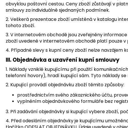
obvyklou poštovní cestou. Ceny zboží zůstávají v plat
smlouvy za individuálně sjednaných podmínek.
2. Veškerá prezentace zboží umístěná v katalogu inte
tohoto zboží.
3. V internetovém obchodě jsou zveřejněny informace
zboží uvedené v internetovém obchodě platí pouze v p
4. Případné slevy s kupní ceny zboží nelze navzájem k
III. Objednávka a uzavření kupní smlouvy
1. Náklady vzniklé kupujícímu při použití komunikačníc
telefonní hovory), hradí kupující sám. Tyto náklady se 
2. Kupující provádí objednávku zboží těmito způsoby:
prostřednictvím svého zákaznického účtu, proved
vyplněním objednávkového formuláře bez regist
3. Při zadávání objednávky si kupující vybere zboží, po
4. Před odesláním objednávky je kupujícímu umožněno k
tlačítko ODESLAT OBJEDNÁVKU. Údaje uvedené v objed