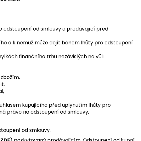
ro odstoupení od smlouvy a prodávající před
jícího a k němuž může dojít během lhůty pro odstoupení
hylkách finančního trhu nezávislých na vůli
 zbožím,
t,
l,
uhlasem kupujícího před uplynutím lhůty pro
emá právo na odstoupení od smlouvy,
dstoupení od smlouvy.
í
ZDE
) poskytovaný prodávajícím. Odstoupení od kupní