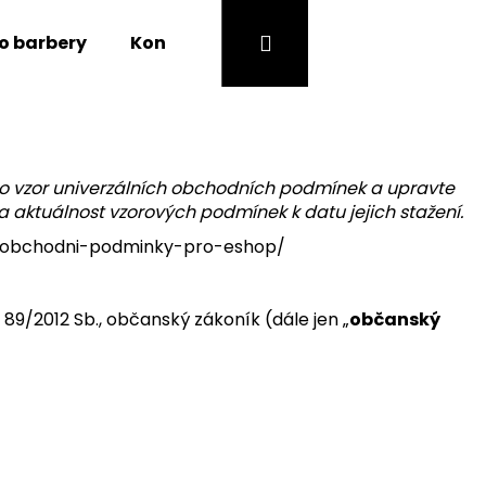
Přihlášení
Nákupní
o barbery
Kontakty
Magazín
košík
nto vzor univerzálních obchodních podmínek a upravte
za aktuálnost vzorových podmínek k datu jejich stažení
.
ni-obchodni-podminky-pro-eshop/
. 89/2012 Sb., občanský zákoník (dále jen „
občanský
Následující