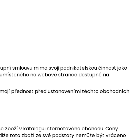
E ZESILOVAČ PRO
ŠTĚNÍ VLASŮ
+ FIXÁTOR
 Kč
kupní smlouvu mimo svoji podnikatelskou činnost jako
 umístěného na webové stránce dostupné na
ě mají přednost před ustanoveními těchto obchodních
vého zboží v katalogu internetového obchodu. Ceny
stliže toto zboží ze své podstaty nemůže být vráceno