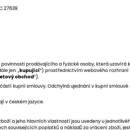
STARTOVACÍ BALÍČEK MANE
BALÍČEK 2X MAN
OKAMŽITÉ ZAHU
 C 27639
989 Kč
ZDARMA
1 596 Kč
Původně:
1 747
ovinnosti prodávajícího a fyzické osoby, která uzavírá 
le jen: „
kupující
“) prostřednictvím webového rozhraní
netový obchod
“).
částí kupní smlouvy. Odchylná ujednání v kupní smlouv
jí v českém jazyce.
zboží a jeho hlavních vlastností jsou uvedeny u jednotli
ch souvisejících poplatků a nákladů za vrácení zboží, je