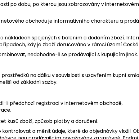
nosti po dobu, po kterou jsou zobrazovány v internetové
rnetového obchodu je informativního charakteru a prodáv
 o nákladech spojených s balením a dodáním zboží. Inf
řípadech, kdy je zboží doručováno v rámci území České 
ombinovat, nedohodne-li se prodávající s kupujícím jinak.
h prostředků na dálku v souvislosti s uzavřením kupní sml
neliší od základní sazby.
l-li předchozí registraci v internetovém obchodě,
race.
čet kusů zboží, způsob platby a doručení.
ontrolovat a měnit údaje, které do objednávky vložil. O
návce jsou prodávajícím považovány za správné. Podmínk