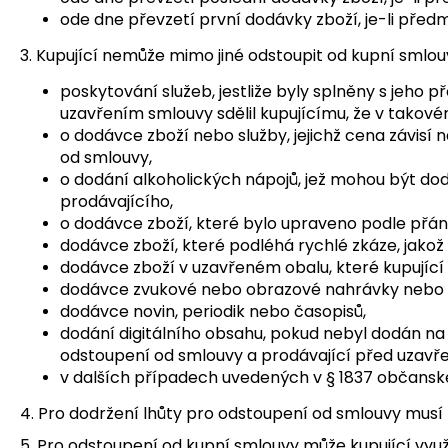
ode dne převzetí první dodávky zboží, je-li př
3. Kupující nemůže mimo jiné odstoupit od kupní smlou
poskytování služeb, jestliže byly splněny s jeh
uzavřením smlouvy sdělil kupujícímu, že v tako
o dodávce zboží nebo služby, jejichž cena závisí
od smlouvy,
o dodání alkoholických nápojů, jež mohou být dodá
prodávajícího,
o dodávce zboží, které bylo upraveno podle přán
dodávce zboží, které podléhá rychlé zkáze, jakož
dodávce zboží v uzavřeném obalu, které kupující z
dodávce zvukové nebo obrazové nahrávky nebo po
dodávce novin, periodik nebo časopisů,
dodání digitálního obsahu, pokud nebyl dodán n
odstoupení od smlouvy a prodávající před uzavř
v dalších případech uvedených v § 1837 občansk
4. Pro dodržení lhůty pro odstoupení od smlouvy musí 
5. Pro odstoupení od kupní smlouvy může kupující vyu