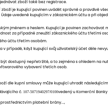
jednávat zboží také bez registrace.
ní zboží je kupující povinen uvádět správně a pravdivě vš
vat. Údaje uvedené kupujícím v zákaznickém účtu a při obj
lským jménem a heslem. Kupující je povinen zachovávat m
dnost za případné zneužití zákaznického účtu třetími os
kého účtu třetím osobám.
a v případě, když kupující svůj uživatelský účet déle nevyu
sí být dostupný nepřetržitě, a to zejména s ohledem na
oftwarového vybavení třetích osob.
oží dle kupní smlouvy může kupující uhradit následujícím
ávajícího č.
vedený u Komerční Banky s
107-5071940297/0100
rostřednictvím platební brány….,