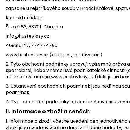
MANE VLASOVÝ ZESILOVAČ 200ML
SPREJ PRO OKAMŽITÉ ZAHUŠTĚNÍ VLASŮ
zapsané u rejstříkového soudu v Hradci Králové, sp.zn.
798 Kč
kontaktní údaje:
Široká 83, 53701 Chrudim
info@hustevlasy.cz
469315147, 774774790
www.hustevlasy.cz (dále jen „prodávající“)
2. Tyto obchodní podmínky upravují vzájemná práva a p
spotřebitel, nebo v rámci své podnikatelské činnosti (dá
internetové adrese www.hustevlasy.cz (dále je „
inter
3. Ustanovení obchodních podmínek jsou nedílnou sou
podmínek.
4. Tyto obchodní podmínky a kupní smlouva se uzavíra
II. Informace o zboží a cenách
1. Informace o zboží, včetně uvedení cen jednotlivého 
zboží jsou uvedeny včetně daně z přidané hodnoty, vše