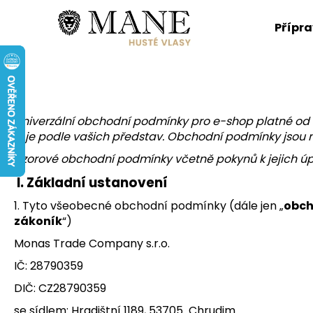
K
Přejít
na
o
Přípr
obsah
Zpět
Zpět
š
do
do
í
k
obchodu
obchodu
Univerz
ální obchodní podmínky pro e-shop platné od 1
si je podle vašich představ. Obchodní podmínky jsou
Vzorové obchodní podmínky včetně pokynů k jejich úpr
I.
Základní ustanovení
1. Tyto všeobecné obchodní podmínky (dále jen „
obch
zákoník
“)
Monas Trade Company s.r.o.
IČ: 28790359
DIČ: CZ28790359
se sídlem: Hradištní 1189, 53705 Chrudim