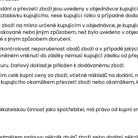
eslání a převzetí zboží jsou uvedeny v objednávce kupují
ožadavku kupujícího, nese kupující riziko a případné do
 zboží na místo určené kupujícím v objednávce, je kupující
akovaně nebo jiným způsobem, než bylo uvedeno v objedná
é s jiným způsobem doručení.
en zkontrolovat neporušenost obalů zboží a v případě jaký
ěném vniknutí do zásilky nemusí kupující zásilku od pře
kturu. Daňový doklad je přiložen k dodávanému zboží.
ním celé kupní ceny za zboží, včetně nákladů na dodání,
a kupujícího okamžikem převzetí zboží nebo okamžikem, kd
dnikatelskou činnost jako spotřebitel, má právo od kupní s
předmětem smlouvy několik druhů zboží nebo dodání někol