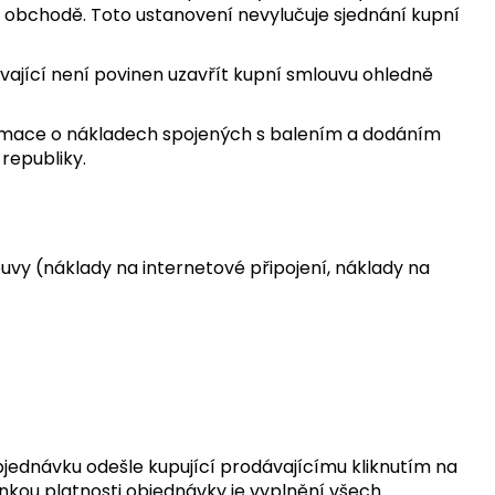
m obchodě. Toto ustanovení nevylučuje sjednání kupní
ající není povinen uzavřít kupní smlouvu ohledně
ormace o nákladech spojených s balením a dodáním
republiky.
ouvy (náklady na internetové připojení, náklady na
bjednávku odešle kupující prodávajícímu kliknutím na
ou platnosti objednávky je vyplnění všech