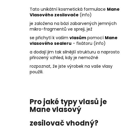
Tato unikátní kosmetická formulace
Mane
Vlasového zesilovače
(info)
je založena na bázi zabarvených jemných
mikro-fragmentů ve spreji, jež
se přichytí k vašim
vlasům
pomocí
Mane
vlasového sealeru
- fixátoru
(info)
a dodají jim tak silnější strukturu a naprosto
přirozený vzhled, kdy je nemožné
rozpoznat, že jste výrobek na vaše vlasy
použili.
P
ro jaké typy vlasů je
Mane vlasový
zesilovač vhodný?