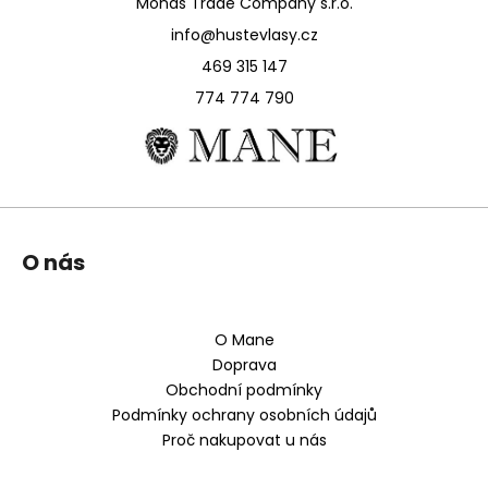
Monas Trade Company s.r.o.
info@hustevlasy.cz
469 315 147
774 774 790
Z
O nás
á
p
a
O Mane
t
Doprava
í
Obchodní podmínky
Podmínky ochrany osobních údajů
Proč nakupovat u nás