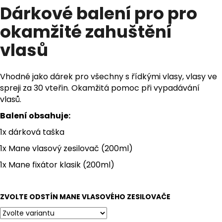
Dárkové balení pro pro
produktu
a
je
j
okamžité zahuštění
0,0
z
í
vlasů
5
t
hvězdiček.
?
Vhodné jako dárek pro všechny s řídkými vlasy, vlasy ve
spreji za 30 vteřin. Okamžitá pomoc při vypadávání
vlasů.
Balení obsahuje:
HLEDAT
1x dárková taška
1x Mane vlasový zesilovač (200ml)
D
1x Mane fixátor klasik (200ml)
o
p
o
ZVOLTE ODSTÍN MANE VLASOVÉHO ZESILOVAČE
r
u