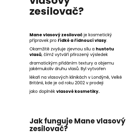
vlasový
zesilovač?
Mane vlasový zesilovač
je kosmetický
přípravek pro
řídké a řídnoucí vlasy
.
Okamžitě zvyšuje zjevnou sílu a
hustotu
vlasů
, čímž vytváří přirozený výsledek
dramatickým přidáním textury a objemu
jakémukoliv druhu vlasů. Byl vytvořen
lékaři na vlasových klinikách v Londýně, Velké
Británii, kde je od roku 2002 v prodeji
jako doplněk
vlasové kosmetiky.
Jak funguje Mane vlasový
zesilovač?