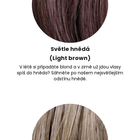
Světle hnědá
(Light brown)
V létě si připadáte blond a v zimě už jdou vlasy
spíš do hněda? Sáhněte po našem nejsvětlejším
odstínu hnědé.