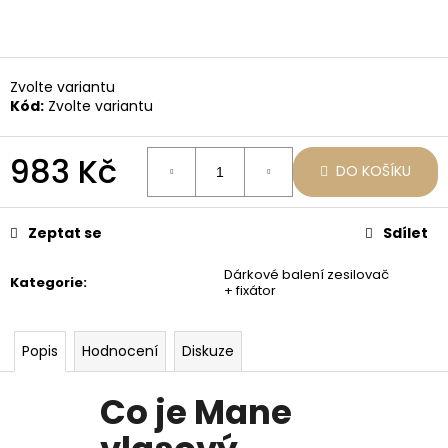
č
u
j
e
Zvolte variantu
m
Kód:
Zvolte variantu
e
983 Kč
MANE
DO KOŠÍKU
VLASOVÝ
Měrná
ZESILOVAČ
cena:
200ML
Zeptat se
Sdílet
SPREJ
PRO
OKAMŽITÉ
Dárkové balení zesilovač
Kategorie
:
ZAHUŠTĚNÍ
+ fixátor
VLASŮ
798
Kč
Popis
Hodnocení
Diskuze
Co je Mane