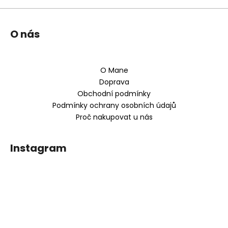
v
ý
Z
p
O nás
á
i
s
p
u
a
O Mane
t
Doprava
í
Obchodní podmínky
Podmínky ochrany osobních údajů
Proč nakupovat u nás
Instagram