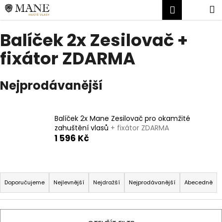
K
Přejít
Nákup
M
Přihlášen
na
o
obsah
Zpět
Zpět
košík
š
Balíček 2x Zesilovač +
í
C
fixátor ZDARMA
k
o
p
Nejprodávanější
o
t
ř
Balíček 2x Mane Zesilovač pro okamžité
zahuštění vlasů
+ fixátor ZDARMA
e
1 596 Kč
b
u
j
Ř
e
a
Doporučujeme
Nejlevnější
Nejdražší
Nejprodávanější
Abecedně
t
z
e
e
n